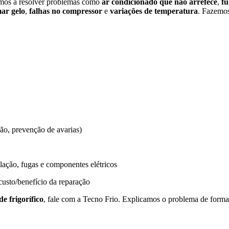
damos a resolver problemas como
ar condicionado que não arrefece
,
fu
ar gelo
,
falhas no compressor
e
variações de temperatura
. Fazemo
ção, prevenção de avarias)
ilação, fugas e componentes elétricos
custo/benefício da reparação
e frigorífico
, fale com a Tecno Frio. Explicamos o problema de forma