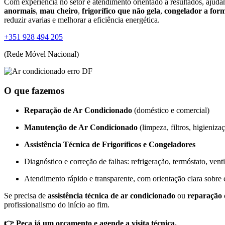
Com experiência no setor e atendimento orientado a resultados, aju
anormais
,
mau cheiro
,
frigorífico que não gela
,
congelador a form
reduzir avarias e melhorar a eficiência energética.
+351 928 494 205
(Rede Móvel Nacional)
O que fazemos
Reparação de Ar Condicionado
(doméstico e comercial)
Manutenção de Ar Condicionado
(limpeza, filtros, higieniza
Assistência Técnica de Frigoríficos e Congeladores
Diagnóstico e correção de falhas: refrigeração, termóstato, vent
Atendimento rápido e transparente, com orientação clara sobre 
Se precisa de
assistência técnica de ar condicionado
ou
reparação d
profissionalismo do início ao fim.
👉 Peça já um orçamento e agende a visita técnica.