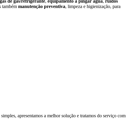
gas de gás/refrigerante
,
equipamento a pingar água
,
ruídos
s também
manutenção preventiva
, limpeza e higienização, para
 simples, apresentamos a melhor solução e tratamos do serviço com