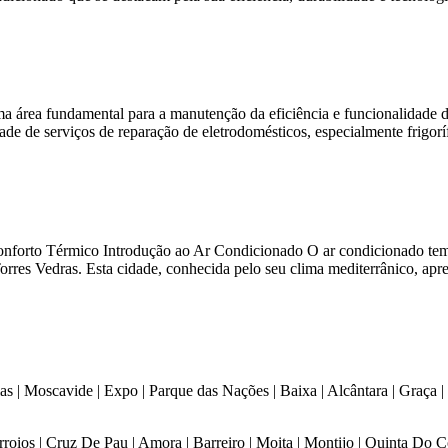
ma área fundamental para a manutenção da eficiência e funcionalidade 
e de serviços de reparação de eletrodomésticos, especialmente frigorífi
forto Térmico Introdução ao Ar Condicionado O ar condicionado tem-s
rres Vedras. Esta cidade, conhecida pelo seu clima mediterrânico, apr
as | Moscavide | Expo | Parque das Nações | Baixa | Alcântara | Graça | 
Corroios | Cruz De Pau | Amora | Barreiro | Moita | Montijo | Quinta Do 