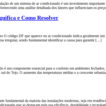
talação de um sistema de ar condicionado é um investimento importante
, fornecendo uma análise detalhada dos fatores que influenciam os preç
gnifica e Como Resolver
 O código DF que aparece no ar condicionado indica geralmente um pro
a irregular, sendo fundamental identificar a causa para garantir […]
o é um componente essencial para o conforto em ambientes fechados, e
 sul do Tejo. O aumento das temperaturas médias e a crescente urbani
 fundamental da maioria das instalações modernas, seja em residências
ndicionado que se destacam pela sua eficiência, durabilidade e tecnolog