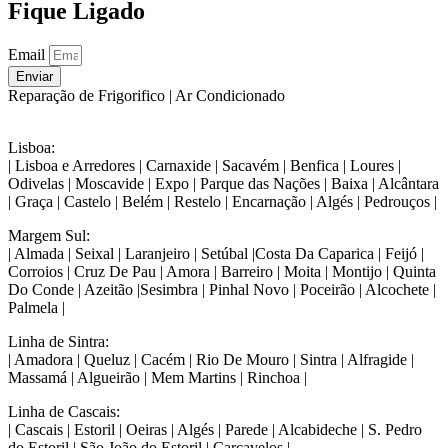
Fique Ligado
Email
Enviar
Reparação de Frigorifico | Ar Condicionado
Lisboa:
| Lisboa e Arredores | Carnaxide | Sacavém | Benfica | Loures |
Odivelas | Moscavide | Expo | Parque das Nações | Baixa | Alcântara
| Graça | Castelo | Belém | Restelo | Encarnação | Algés | Pedrouços |
Margem Sul:
| Almada | Seixal | Laranjeiro | Setúbal |Costa Da Caparica | Feijó |
Corroios | Cruz De Pau | Amora | Barreiro | Moita | Montijo | Quinta
Do Conde | Azeitão |Sesimbra | Pinhal Novo | Poceirão | Alcochete |
Palmela |
Linha de Sintra:
| Amadora | Queluz | Cacém | Rio De Mouro | Sintra | Alfragide |
Massamá | Algueirão | Mem Martins | Rinchoa |
Linha de Cascais:
| Cascais | Estoril | Oeiras | Algés | Parede | Alcabideche | S. Pedro
do Estoril | São João do Estoril | Carcavelos |